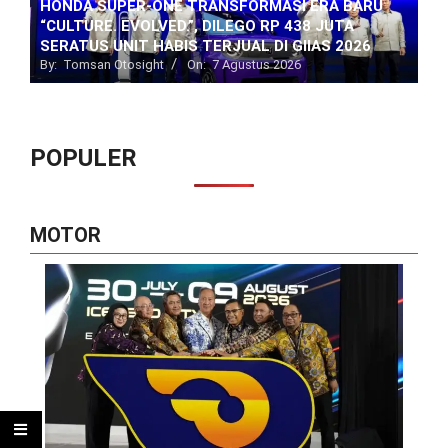
HONDA SUPER-ONE TRANSFORMASI ERA BARU
“CULTURE. EVOLVED.”, DILEGO RP 438 JUTA
SERATUS UNIT HABIS TERJUAL DI GIIAS 2026
By:
Tomsan Otosight
On:
7 Agustus 2026
POPULER
MOTOR