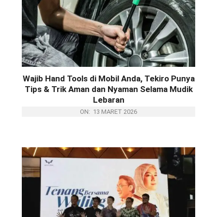
55 TAHUN TOYOTA ADA UNTUK
INDONESIA: DAMPINGI SETIAP
KEBUTUHAN PELANGGAN LEWAT LINI
BARU LAND CRUISER FAMILY DAN
Wajib Hand Tools di Mobil Anda, Tekiro Punya
BZ4X TOURING DI GIIAS 2026
Tips & Trik Aman dan Nyaman Selama Mudik
Lebaran
ON:
13 MARET 2026