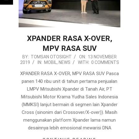
XPANDER RASA X-OVER,
MPV RASA SUV
2019-
BY:
TOMSAN OTOSIGHT
ON:
13 NOVEMBER
2019
IN:
MOBIL
,
NEWS
WITH:
0 COMMENTS
11-
13
XPANDER RASA X-OVER, MPV RASA SUV Pasca
panen 140 ribu unit di tahun pertama penjualan
LMPV Mitsubishi Xpander di Tanah Air, PT
Mitsubishi Motor Krama Yudha Sales Indonesia
(MMKSI) lanjut bermain di segmen lain Xpander
Cross (sinonim dari Crossover/X-over)). Masih
menggunakan platform Xpander lama namun
desainnya lebih emosional mewarisi DNA