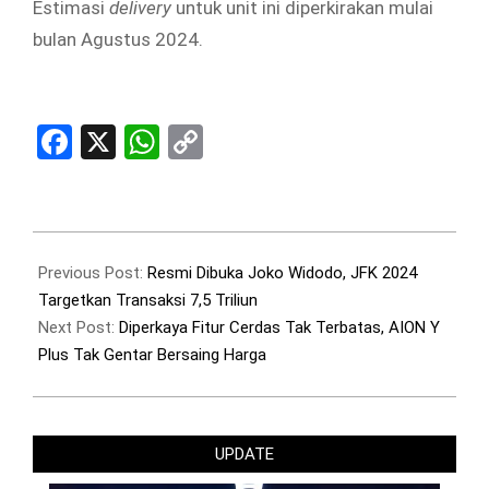
Estimasi
delivery
untuk unit ini diperkirakan mulai
bulan Agustus 2024.
Facebook
X
WhatsApp
Copy
Link
2024-
06-
Previous Post:
Resmi Dibuka Joko Widodo, JFK 2024
14
Targetkan Transaksi 7,5 Triliun
Next Post:
Diperkaya Fitur Cerdas Tak Terbatas, AION Y
Plus Tak Gentar Bersaing Harga
UPDATE