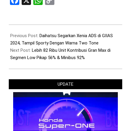
Facebook
X
WhatsApp
Copy
Link
2024-
07-
Previous Post:
Daihatsu Segarkan Xenia ADS di GIIAS
24
2024, Tampil Sporty Dengan Warna Two Tone
Next Post:
Lebih 82 Ribu Unit Kontribusi Gran Max di
Segmen Low Pikap 56% & Minibus 92%
UPDATE