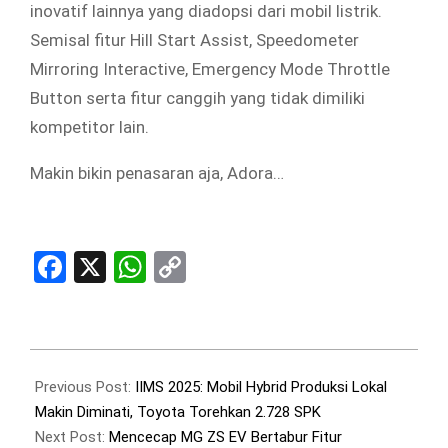
inovatif lainnya yang diadopsi dari mobil listrik.
Semisal fitur Hill Start Assist, Speedometer
Mirroring Interactive, Emergency Mode Throttle
Button serta fitur canggih yang tidak dimiliki
kompetitor lain.
Makin bikin penasaran aja, Adora…
Facebook
X
WhatsApp
Copy
Link
2025-
03-
Previous Post:
IIMS 2025: Mobil Hybrid Produksi Lokal
07
Makin Diminati, Toyota Torehkan 2.728 SPK
Next Post:
Mencecap MG ZS EV Bertabur Fitur