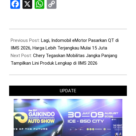
Facebook
X
WhatsApp
Copy
Link
2026-
02-
Previous Post:
Lagi, Indomobil eMotor Pasarkan QT di
10
IIMS 2026, Harga Lebih Terjangkau Mulai 15 Juta
Next Post:
Chery Tegaskan Mobilitas Jangka Panjang
Tampilkan Lini Produk Lengkap di IIMS 2026
UPDATE