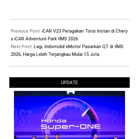
Link
2026-
02-
Previous Post:
iCAR V23 Peragakan Torsi Instan di Chery
10
x iCAR Adventure Park IIMS 2026
Next Post:
Lagi, Indomobil eMotor Pasarkan QT di IIMS
2026, Harga Lebih Terjangkau Mulai 15 Juta
UPDATE