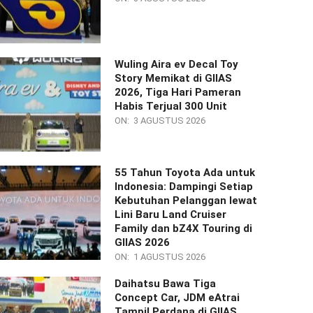
Wuling Aira ev Decal Toy
Story Memikat di GIIAS
2026, Tiga Hari Pameran
Habis Terjual 300 Unit
ON:
3 AGUSTUS 2026
55 Tahun Toyota Ada untuk
Indonesia: Dampingi Setiap
Kebutuhan Pelanggan lewat
Lini Baru Land Cruiser
Family dan bZ4X Touring di
GIIAS 2026
ON:
1 AGUSTUS 2026
Daihatsu Bawa Tiga
Concept Car, JDM eAtrai
Tampil Perdana di GIIAS