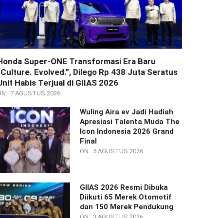
Honda Super-ONE Transformasi Era Baru
“Culture. Evolved.”, Dilego Rp 438 Juta Seratus
Unit Habis Terjual di GIIAS 2026
ON:
7 AGUSTUS 2026
Wuling Aira ev Jadi Hadiah
Apresiasi Talenta Muda The
Icon Indonesia 2026 Grand
Final
ON:
5 AGUSTUS 2026
GIIAS 2026 Resmi Dibuka
Diikuti 65 Merek Otomotif
dan 150 Merek Pendukung
ON:
3 AGUSTUS 2026