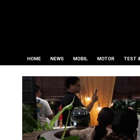
Skip
to
content
HOME
NEWS
MOBIL
MOTOR
TEST 
Primary
Navigation
Menu