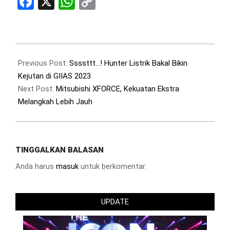
Facebook
X
WhatsApp
Copy
Link
2023-
08-
Previous Post:
Ssssttt…! Hunter Listrik Bakal Bikin
12
Kejutan di GIIAS 2023
Next Post:
Mitsubishi XFORCE, Kekuatan Ekstra
Melangkah Lebih Jauh
TINGGALKAN BALASAN
Anda harus
masuk
untuk berkomentar.
UPDATE