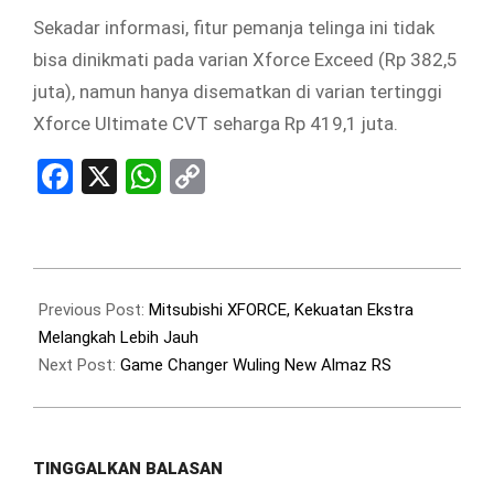
Sekadar informasi, fitur pemanja telinga ini tidak
bisa dinikmati pada varian Xforce Exceed (Rp 382,5
juta), namun hanya disematkan di varian tertinggi
Xforce Ultimate CVT seharga Rp 419,1 juta.
Facebook
X
WhatsApp
Copy
Link
2023-
08-
Previous Post:
Mitsubishi XFORCE, Kekuatan Ekstra
15
Melangkah Lebih Jauh
Next Post:
Game Changer Wuling New Almaz RS
TINGGALKAN BALASAN