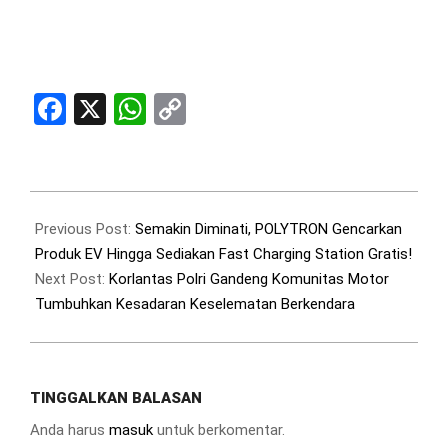
Facebook
X
WhatsApp
Copy
Link
2023-
11-
Previous Post:
Semakin Diminati, POLYTRON Gencarkan
17
Produk EV Hingga Sediakan Fast Charging Station Gratis!
Next Post:
Korlantas Polri Gandeng Komunitas Motor
Tumbuhkan Kesadaran Keselematan Berkendara
TINGGALKAN BALASAN
Anda harus
masuk
untuk berkomentar.