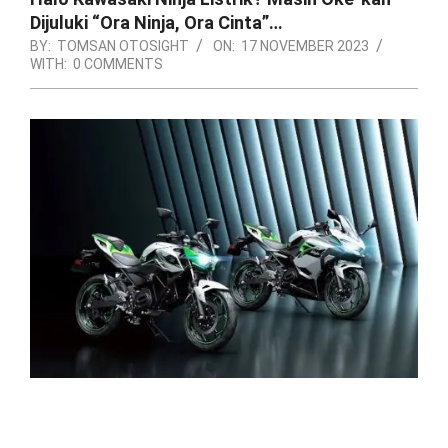
Dijuluki “Ora Ninja, Ora Cinta”…
BY:
TOMSAN OTOSIGHT
ON:
17 NOVEMBER 2023
WITH:
0 COMMENTS