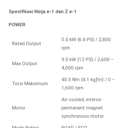
Spesifikasi Ninja e-1 dan Z e-1
POWER
5.0 kW {6.8 PS} / 2,800
Rated Output
rpm
9.0 kW {12 PS} / 2,600 –
Max Output
4,000 rpm
40.5 Nm {4.1 kgƒm} / 0 –
Torsi Maksimum
1,600 rpm
Air-cooled, interior
Motor
permanent magnet
synchronous motor
Mode Riding
ROAD / ECO