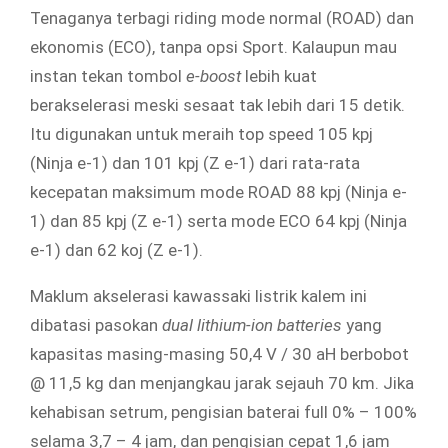
Tenaganya terbagi riding mode normal (ROAD) dan
ekonomis (ECO), tanpa opsi Sport. Kalaupun mau
instan tekan tombol
e-boost
lebih kuat
berakselerasi meski sesaat tak lebih dari 15 detik.
Itu digunakan untuk meraih top speed 105 kpj
(Ninja e-1) dan 101 kpj (Z e-1) dari rata-rata
kecepatan maksimum mode ROAD 88 kpj (Ninja e-
1) dan 85 kpj (Z e-1) serta mode ECO 64 kpj (Ninja
e-1) dan 62 koj (Z e-1).
Maklum akselerasi kawassaki listrik kalem ini
dibatasi pasokan
dual lithium-ion batteries
yang
kapasitas masing-masing 50,4 V / 30 aH berbobot
@ 11,5 kg dan menjangkau jarak sejauh 70 km. Jika
kehabisan setrum, pengisian baterai full 0% – 100%
selama 3,7 – 4 jam, dan pengisian cepat 1,6 jam