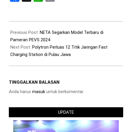
Link
2024-
04-
Previous Post:
NETA Segarkan Model Terbaru di
25
Pameran PEVS 2024
Next Post:
Polytron Perluas 12 Titik Jaringan Fast
Charging Station di Pulau Jawa
TINGGALKAN BALASAN
Anda harus
masuk
untuk berkomentar.
UPDATE