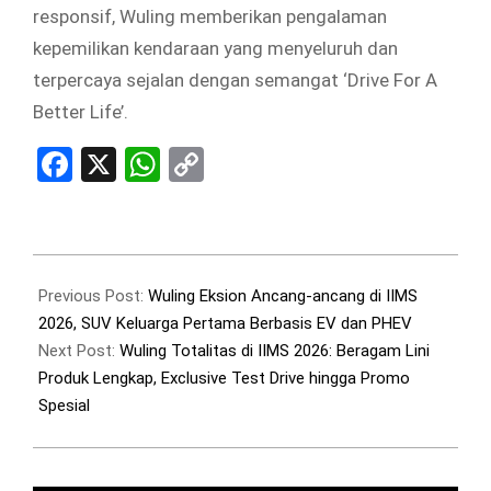
responsif, Wuling memberikan pengalaman
kepemilikan kendaraan yang menyeluruh dan
terpercaya sejalan dengan semangat ‘Drive For A
Better Life’.
Facebook
X
WhatsApp
Copy
Link
2026-
02-
Previous Post:
Wuling Eksion Ancang-ancang di IIMS
06
2026, SUV Keluarga Pertama Berbasis EV dan PHEV
Next Post:
Wuling Totalitas di IIMS 2026: Beragam Lini
Produk Lengkap, Exclusive Test Drive hingga Promo
Spesial