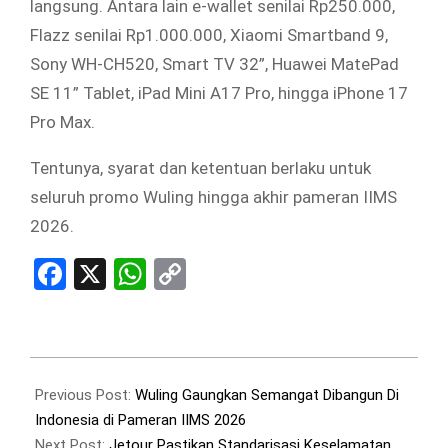
langsung. Antara lain e-wallet senilai Rp250.000,
Flazz senilai Rp1.000.000, Xiaomi Smartband 9,
Sony WH-CH520, Smart TV 32”, Huawei MatePad
SE 11” Tablet, iPad Mini A17 Pro, hingga iPhone 17
Pro Max.
Tentunya, syarat dan ketentuan berlaku untuk
seluruh promo Wuling hingga akhir pameran IIMS
2026.
Facebook
X
WhatsApp
Copy
Link
2026-
02-
Previous Post:
Wuling Gaungkan Semangat Dibangun Di
07
Indonesia di Pameran IIMS 2026
Next Post:
Jetour Pastikan Standarisasi Keselamatan